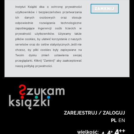
Instytut Książki dba o ochronę prywatności
ZAMKNIJ
użytkowników i bezpieczeństwo przetwarzania
ich danych osobowych oraz stosuje
odpowiednie rozwiązania technologiczne
zapobiegające ingerencji osób trzecich w
prywatność użytkowników. Używamy także
plików cookies, by ułatwić korzystanie z naszych
serwisów oraz do celów statystycznych.Jeśli nie
chcesz, by pliki cookies były zapisywane na
Twoim dysku zmień ustawienia swojej
przeglądarki. Kliknij "Zamknij" aby zaakceptować
naszą politykę prywatności.
ZAREJESTRUJ / ZALOGUJ
PL
EN
wielkość: