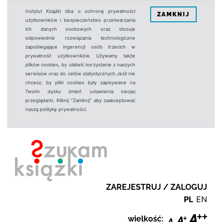
Instytut Książki dba o ochronę prywatności
ZAMKNIJ
użytkowników i bezpieczeństwo przetwarzania
ich danych osobowych oraz stosuje
odpowiednie rozwiązania technologiczne
zapobiegające ingerencji osób trzecich w
prywatność użytkowników. Używamy także
plików cookies, by ułatwić korzystanie z naszych
serwisów oraz do celów statystycznych.Jeśli nie
chcesz, by pliki cookies były zapisywane na
Twoim dysku zmień ustawienia swojej
przeglądarki. Kliknij "Zamknij" aby zaakceptować
naszą politykę prywatności.
ZAREJESTRUJ / ZALOGUJ
PL
EN
wielkość: