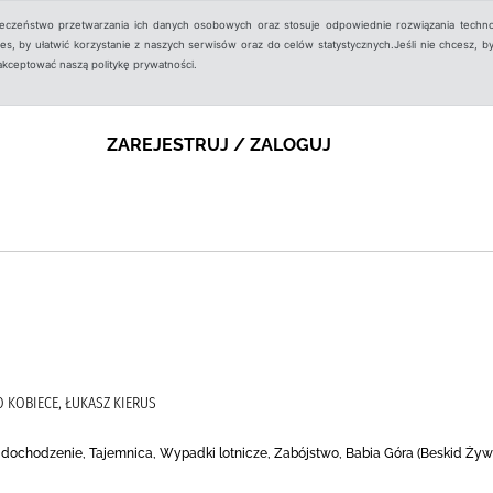
ieczeństwo przetwarzania ich danych osobowych oraz stosuje odpowiednie rozwiązania techno
, by ułatwić korzystanie z naszych serwisów oraz do celów statystycznych.Jeśli nie chcesz, by
aakceptować naszą politykę prywatności.
ZAREJESTRUJ / ZALOGUJ
 KOBIECE, ŁUKASZ KIERUS
 i dochodzenie, Tajemnica, Wypadki lotnicze, Zabójstwo, Babia Góra (Beskid Żywi