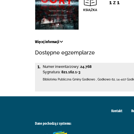
1 z 1
Więcej informacji
Dostępne egzemplarze
1.
Numer inwentarzowy:
24.768
Sygnatura:
821.162.1-3
Biblioteka Publiczna Gminy Godkowo
,
Godkowo 62
,
14-407 God
Kontakt
R
Dane pochodzą z systemu: