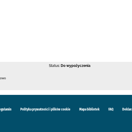
Status:
Do wypożyczenia
kowo
egulamin
Polityka prywatności i plików cookie
Mapa bibliotek
FAQ
Deklar