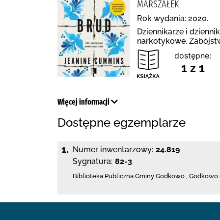
MARSZAŁEK
Rok wydania: 2020.
Dziennikarze i dzienni
narkotykowe, Zabójstw
dostępne:
1 z 1
Więcej informacji
Dostępne egzemplarze
1.
Numer inwentarzowy:
24.819
Sygnatura:
82-3
Biblioteka Publiczna Gminy Godkowo
,
Godkowo 