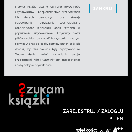
Instytut Książki dba o ochronę prywatności
ZAMKNIJ
użytkowników i bezpieczeństwo przetwarzania
ich danych osobowych oraz stosuje
odpowiednie rozwiązania technologiczne
zapobiegające ingerencji osób trzecich w
prywatność użytkowników. Używamy także
plików cookies, by ułatwić korzystanie z naszych
serwisów oraz do celów statystycznych.Jeśli nie
chcesz, by pliki cookies były zapisywane na
Twoim dysku zmień ustawienia swojej
przeglądarki. Kliknij "Zamknij" aby zaakceptować
naszą politykę prywatności.
ZAREJESTRUJ / ZALOGUJ
PL
EN
wielkość: