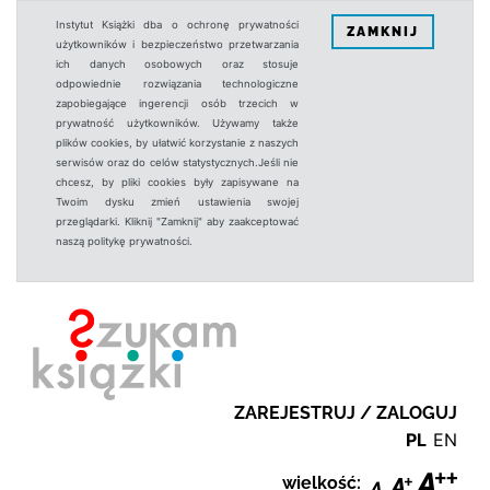
Instytut Książki dba o ochronę prywatności
ZAMKNIJ
użytkowników i bezpieczeństwo przetwarzania
ich danych osobowych oraz stosuje
odpowiednie rozwiązania technologiczne
zapobiegające ingerencji osób trzecich w
prywatność użytkowników. Używamy także
plików cookies, by ułatwić korzystanie z naszych
serwisów oraz do celów statystycznych.Jeśli nie
chcesz, by pliki cookies były zapisywane na
Twoim dysku zmień ustawienia swojej
przeglądarki. Kliknij "Zamknij" aby zaakceptować
naszą politykę prywatności.
ZAREJESTRUJ / ZALOGUJ
PL
EN
wielkość: