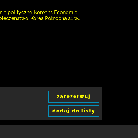
ania polityczne, Koreans Economic
połeczeństwo, Korea Północna 21 w.,
zarezerwuj
dodaj do listy