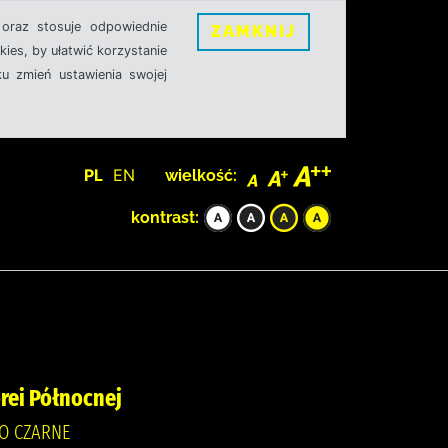
oraz stosuje odpowiednie
ZAMKNIJ
ies, by ułatwić korzystanie
u zmień ustawienia swojej
PL
EN
wielkość:
kontrast:
rei Północnej
WO CZARNE