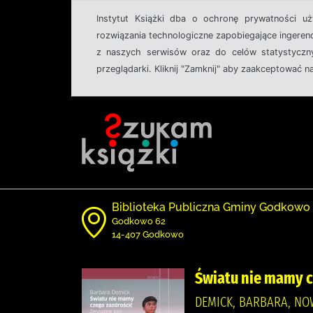
Instytut Książki dba o ochronę prywatności u
rozwiązania technologiczne zapobiegające ingeren
z naszych serwisów oraz do celów statystyczny
przeglądarki. Kliknij "Zamknij" aby zaakceptować n
Biblioteka Publiczna Gminy Godkowo
Godkowo 62
14-407 Godkowo
Światu nie mamy c
DEMICK, BARBARA, NO