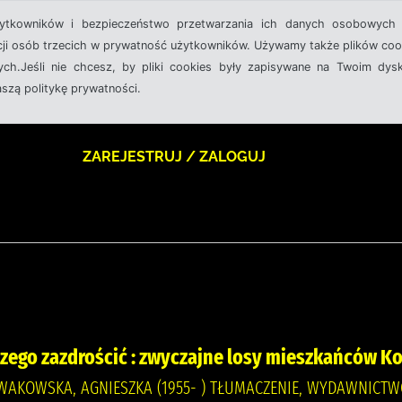
żytkowników i bezpieczeństwo przetwarzania ich danych osobowych 
cji osób trzecich w prywatność użytkowników. Używamy także plików cook
ch.Jeśli nie chcesz, by pliki cookies były zapisywane na Twoim dysk
aszą politykę prywatności.
ZAREJESTRUJ / ZALOGUJ
zego zazdrościć : zwyczajne losy mieszkańców Ko
WAKOWSKA, AGNIESZKA (1955- ) TŁUMACZENIE, WYDAWNICT