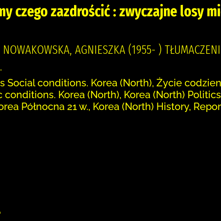
y czego zazdrościć : zwyczajne losy m
, NOWAKOWSKA, AGNIESZKA (1955- ) TŁUMACZE
.
 Social conditions. Korea (North), Życie codzie
onditions. Korea (North), Korea (North) Politic
rea Północna 21 w., Korea (North) History, Repor
:
e