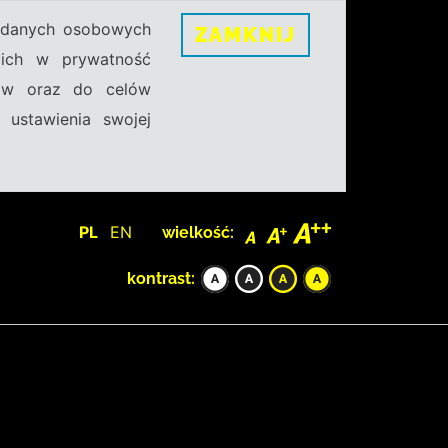
h danych osobowych
ZAMKNIJ
ecich w prywatność
sów oraz do celów
 ustawienia swojej
PL
EN
wielkość:
kontrast: