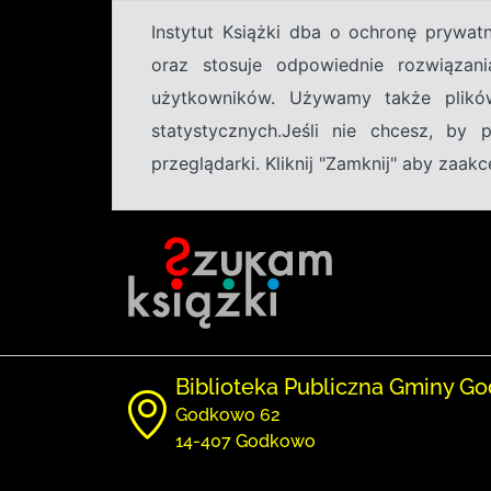
Instytut Książki dba o ochronę prywa
oraz stosuje odpowiednie rozwiązani
użytkowników. Używamy także plikó
statystycznych.Jeśli nie chcesz, by
przeglądarki. Kliknij "Zamknij" aby zaa
Biblioteka Publiczna Gminy G
Godkowo 62
14-407 Godkowo