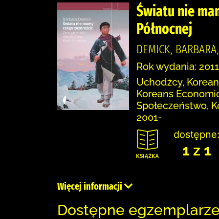
Światu nie mam
Północnej
DEMICK, BARBARA
Rok wydania: 2011
Uchodźcy, Koreans
Koreans Economic c
Społeczeństwo, Ko
2001-
dostępne
1 z 1
Więcej informacji
Dostępne egzemplarz