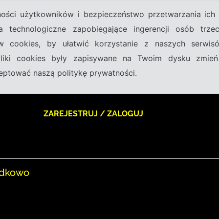
tności użytkowników i bezpieczeństwo przetwarzania ic
a technologiczne zapobiegające ingerencji osób trz
w cookies, by ułatwić korzystanie z naszych serwi
 pliki cookies były zapisywane na Twoim dysku zmień
kceptować naszą politykę prywatności.
ZAREJESTRUJ / ZALOGUJ
odkowo