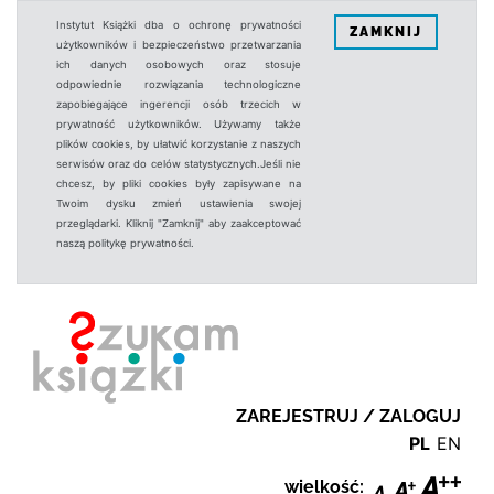
Instytut Książki dba o ochronę prywatności
ZAMKNIJ
użytkowników i bezpieczeństwo przetwarzania
ich danych osobowych oraz stosuje
odpowiednie rozwiązania technologiczne
zapobiegające ingerencji osób trzecich w
prywatność użytkowników. Używamy także
plików cookies, by ułatwić korzystanie z naszych
serwisów oraz do celów statystycznych.Jeśli nie
chcesz, by pliki cookies były zapisywane na
Twoim dysku zmień ustawienia swojej
przeglądarki. Kliknij "Zamknij" aby zaakceptować
naszą politykę prywatności.
ZAREJESTRUJ / ZALOGUJ
PL
EN
wielkość: