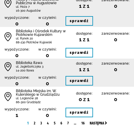
Publiczna w Augustowie
1 z 1
0
ul. Hoża 7
16-300 Augustów
wypożyczone:
w czytelni:
sprawdź
0
0
Biblioteka i Ośrodek Kultury w
dostępne:
zarezerwowane:
Piotrkowie Kujawskim
1 z 1
0
ul. Rynek 20
88-230 Piotrków Kujawski
wypożyczone:
w czytelni:
sprawdź
0
0
Biblioteka Iława
dostępne:
zarezerwowane:
ul. Jagiellończyka 3
1 z 1
0
14-200 Iława
wypożyczone:
w czytelni:
sprawdź
0
0
Biblioteka Miejska im. W.
dostępne:
zarezerwowane:
Kulerskiego w Grudziądzu
0 z 1
0
ul. Legionów 28
86-300 Grudziądz
wypożyczone:
w czytelni:
sprawdź
1
0
1
2
3
4
5
6
7
…
16
NASTĘPNA