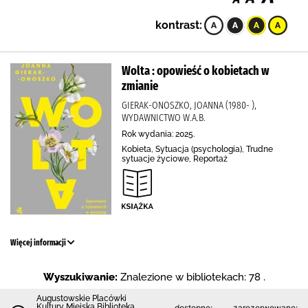
kontrast:
Wolta : opowieść o kobietach w
zmianie
GIERAK-ONOSZKO, JOANNA (1980- ),
WYDAWNICTWO W.A.B.
Rok wydania: 2025.
Kobieta, Sytuacja (psychologia), Trudne
sytuacje życiowe, Reportaż
Więcej informacji
Wyszukiwanie:
Znalezione w bibliotekach: 78 .
Augustowskie Placówki
Kultury Miejska Biblioteka
dostępne:
zarezerwowane: