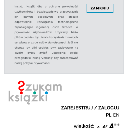
Instytut Książki dba o ochronę prywatności
ZAMKNIJ
użytkowników i bezpieczeństwo przetwarzania
ich danych osobowych oraz stosuje
odpowiednie rozwiązania technologiczne
zapobiegające ingerencji osób trzecich w
prywatność użytkowników. Używamy także
plików cookies, by ułatwić korzystanie z naszych
serwisów oraz do celów statystycznych.Jeśli nie
chcesz, by pliki cookies były zapisywane na
Twoim dysku zmień ustawienia swojej
przeglądarki. Kliknij "Zamknij" aby zaakceptować
naszą politykę prywatności.
ZAREJESTRUJ / ZALOGUJ
PL
EN
wielkość: