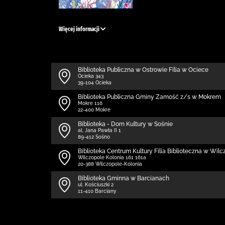
Więcej informacji
Biblioteka Publiczna w Ostrowie Filia w Ociece
Ocieka 343
39-104 Ocieka
Biblio­teka Publiczna Gminy Zamość z/s w Mokrem
Mokre 116
22-400 Mokre
Biblioteka - Dom Kultury w Sośnie
al. Jana Pawła II 1
89-412 Sośno
Biblioteka Centrum Kultury Filia Biblioteczna w Wilc
Wilczopole Kolonia 161 161a
20-388 Wilczopole-Kolonia
Biblioteka Gminna w Barcianach
ul. Kościuszki 2
11-410 Barciany