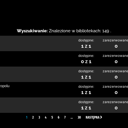
Wyszukiwanie:
Znalezione w bibliotekach: 149 .
dostępne:
zarezerwowane
1 z 1
0
dostępne:
zarezerwowane
0 z 1
0
dostępne:
zarezerwowane
1 z 1
0
zopolu
dostępne:
zarezerwowane
1 z 1
0
dostępne:
zarezerwowane
1 z 1
0
1
2
3
4
5
6
7
…
30
NASTĘPNA