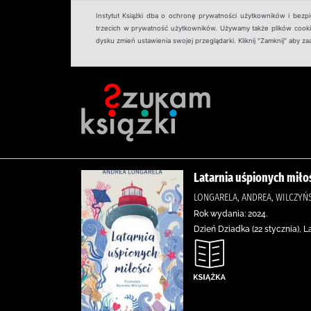
Instytut Książki dba o ochronę prywatności użytkowników i bezp
trzecich w prywatność użytkowników. Używamy także plików cookies
dysku zmień ustawienia swojej przeglądarki. Kliknij "Zamknij" aby z
Latarnia uśpionych miło
LONGARELA, ANDREA, WILCZYŃ
Rok wydania: 2024.
Dzień Dziadka (22 stycznia), L