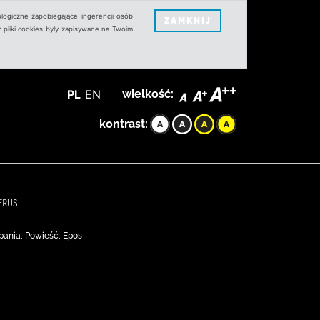
logiczne zapobiegające ingerencji osób
ZAMKNIJ
 pliki cookies były zapisywane na Twoim
PL
EN
wielkość:
kontrast:
ERUS
zpania, Powieść, Epos