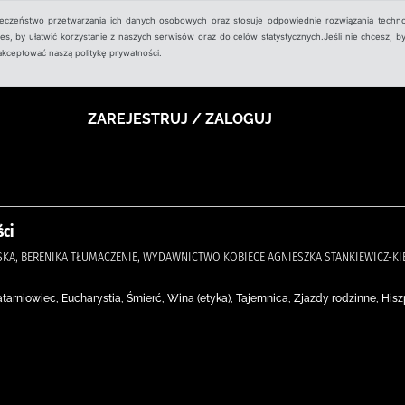
ieczeństwo przetwarzania ich danych osobowych oraz stosuje odpowiednie rozwiązania techno
, by ułatwić korzystanie z naszych serwisów oraz do celów statystycznych.Jeśli nie chcesz, by
aakceptować naszą politykę prywatności.
ZAREJESTRUJ / ZALOGUJ
ści
SKA, BERENIKA TŁUMACZENIE, WYDAWNICTWO KOBIECE AGNIESZKA STANKIEWICZ-KI
atarniowiec, Eucharystia, Śmierć, Wina (etyka), Tajemnica, Zjazdy rodzinne, His