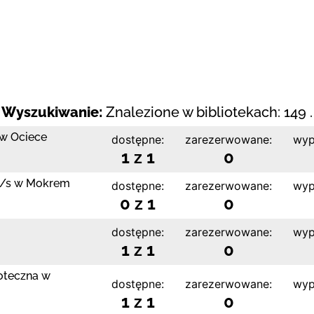
Wyszukiwanie:
Znalezione w bibliotekach: 149 .
 w Ociece
dostępne:
zarezerwowane:
wyp
1 z 1
0
 z/s w Mokrem
dostępne:
zarezerwowane:
wyp
0 z 1
0
dostępne:
zarezerwowane:
wyp
1 z 1
0
ioteczna w
dostępne:
zarezerwowane:
wyp
1 z 1
0