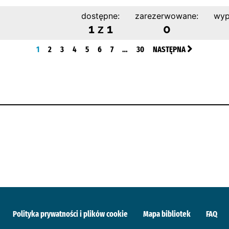
dostępne:
zarezerwowane:
wyp
1 z 1
0
1
2
3
4
5
6
7
…
30
NASTĘPNA
Polityka prywatności i plików cookie
Mapa bibliotek
FAQ