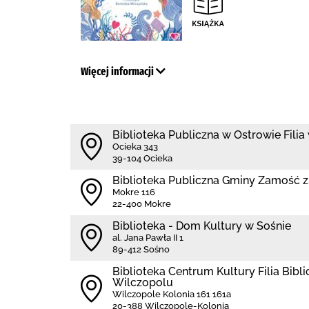
Więcej informacji
Biblioteka Publiczna w Ostrowie Filia
Ocieka 343
39-104 Ocieka
Biblio­teka Publiczna Gminy Zamość
Mokre 116
22-400 Mokre
Biblioteka - Dom Kultury w Sośnie
al. Jana Pawła II 1
89-412 Sośno
Biblioteka Centrum Kultury Filia Bibl
Wilczopolu
Wilczopole Kolonia 161 161a
20-388 Wilczopole-Kolonia