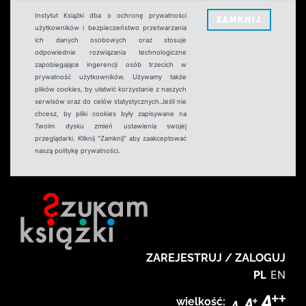
Instytut Książki dba o ochronę prywatności
ZAMKNIJ
użytkowników i bezpieczeństwo przetwarzania
ich danych osobowych oraz stosuje
odpowiednie rozwiązania technologiczne
zapobiegające ingerencji osób trzecich w
prywatność użytkowników. Używamy także
plików cookies, by ułatwić korzystanie z naszych
serwisów oraz do celów statystycznych.Jeśli nie
chcesz, by pliki cookies były zapisywane na
Twoim dysku zmień ustawienia swojej
przeglądarki. Kliknij "Zamknij" aby zaakceptować
naszą politykę prywatności.
ZAREJESTRUJ / ZALOGUJ
PL
EN
wielkość: