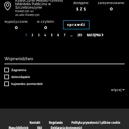
Kawęczynie Miejsko–Gminna
dostępne:
zarezerwowane:
biblioteka Publiczna w
Szczebrzeszynie
1 z 1
0
Kawęczyn 42
22-460 Kawęczyn
wypożyczone:
w czytelni:
sprawdź
0
0
1
2
3
4
5
6
7
…
293
NASTĘPNA
Województwo
Zagranica
dolnośląskie
kujawsko-pomorskie
więcej
Kontakt
Regulamin
Polityka prywatności i plików cookie
Mapa bibliotek
FAQ
Deklaracja dostępności