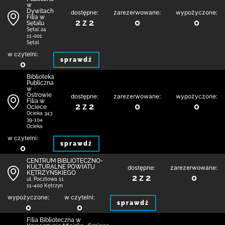
w
Dywitach
dostępne:
zarezerwowane:
wypożyczone:
Filia w
2 z 2
0
0
Sętalu
Sętal 24
11-001
Sętal
w czytelni:
sprawdź
0
Biblioteka
Publiczna
w
Ostrowie
dostępne:
zarezerwowane:
wypożyczone:
Filia w
2 z 2
0
0
Ociece
Ocieka 343
39-104
Ocieka
w czytelni:
sprawdź
0
CENTRUM BIBLIOTECZNO-
KULTURALNE POWIATU
dostępne:
zarezerwowane:
KĘTRZYŃSKIEGO
2 z 2
0
ul. Pocztowa 11
11-400 Kętrzyn
wypożyczone:
w czytelni:
sprawdź
0
0
Filia Biblioteczna w