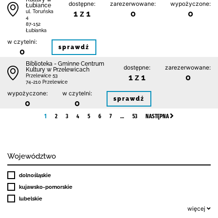
dostępne:
zarezerwowane:
wypożyczone:
Łubiance
1 z 1
0
0
ul. Toruńska
4
87-152
Łubianka
w czytelni:
sprawdź
0
Biblioteka - Gminne Centrum
dostępne:
zarezerwowane:
Kultury w Przelewicach
1 z 1
0
Przelewice 53
74-210 Przelewice
wypożyczone:
w czytelni:
sprawdź
0
0
1
2
3
4
5
6
7
…
53
NASTĘPNA
Województwo
dolnośląskie
kujawsko-pomorskie
lubelskie
więcej