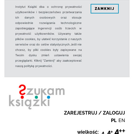
Instytut Książki dba o ochronę prywatności
ZAMKNIJ
użytkowników i bezpieczeństwo przetwarzania
ich danych osobowych oraz stosuje
odpowiednie rozwiązania technologiczne
zapobiegające ingerencji osób trzecich w
prywatność użytkowników. Używamy także
plików cookies, by ułatwić korzystanie z naszych
serwisów oraz do celów statystycznych.Jeśli nie
chcesz, by pliki cookies były zapisywane na
Twoim dysku zmień ustawienia swojej
przeglądarki. Kliknij "Zamknij" aby zaakceptować
naszą politykę prywatności.
ZAREJESTRUJ / ZALOGUJ
PL
EN
wielkość: