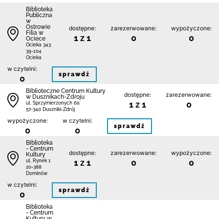
Biblioteka
Publiczna
w
Ostrowie
dostępne:
zarezerwowane:
wypożyczone:
Filia w
1 z 1
0
0
Ociece
Ocieka 343
39-104
Ocieka
w czytelni:
sprawdź
0
Biblioteczne Centrum Kultury
dostępne:
zarezerwowane:
w Dusznikach-Zdroju
1 z 1
0
ul. Sprzymierzonych 6a
57-340 Duszniki-Zdrój
wypożyczone:
w czytelni:
sprawdź
0
0
Biblioteka
- Centrum
dostępne:
zarezerwowane:
wypożyczone:
Kultury
1 z 1
0
0
ul. Rynek 1
20-388
Dominów
w czytelni:
sprawdź
0
Biblioteka
- Centrum
Kultury w