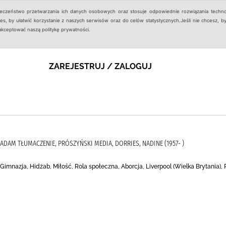
ieczeństwo przetwarzania ich danych osobowych oraz stosuje odpowiednie rozwiązania techno
, by ułatwić korzystanie z naszych serwisów oraz do celów statystycznych.Jeśli nie chcesz, by
aakceptować naszą politykę prywatności.
ZAREJESTRUJ / ZALOGUJ
Z, ADAM TŁUMACZENIE, PRÓSZYŃSKI MEDIA, DORRIES, NADINE (1957- )
imnazja, Hidżab, Miłość, Rola społeczna, Aborcja, Liverpool (Wielka Brytania),