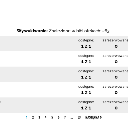
Wyszukiwanie:
Znalezione w bibliotekach: 263 .
dostępne:
zarezerwowane
1 z 1
0
dostępne:
zarezerwowane
1 z 1
0
dostępne:
zarezerwowane
1 z 1
0
dostępne:
zarezerwowane
1 z 1
0
h
dostępne:
zarezerwowane
1 z 1
0
1
2
3
4
5
6
7
…
53
NASTĘPNA