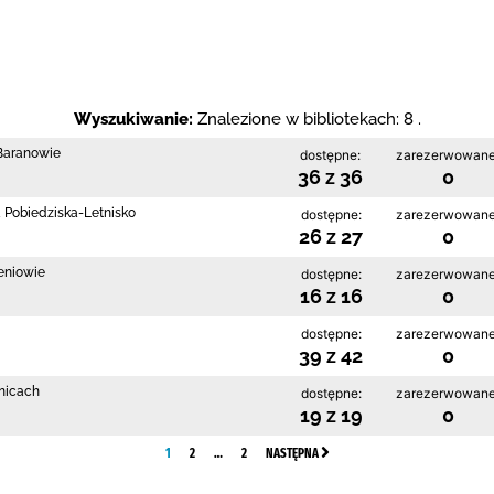
Wyszukiwanie:
Znalezione w bibliotekach: 8 .
 Baranowie
dostępne:
zarezerwowane
36 z 36
0
a Pobiedziska-Letnisko
dostępne:
zarezerwowane
26 z 27
0
ieniowie
dostępne:
zarezerwowane
16 z 16
0
dostępne:
zarezerwowane
39 z 42
0
enicach
dostępne:
zarezerwowane
19 z 19
0
1
2
…
2
NASTĘPNA