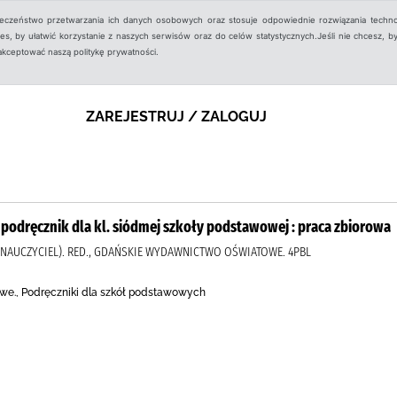
ieczeństwo przetwarzania ich danych osobowych oraz stosuje odpowiednie rozwiązania techno
, by ułatwić korzystanie z naszych serwisów oraz do celów statystycznych.Jeśli nie chcesz, by
aakceptować naszą politykę prywatności.
ZAREJESTRUJ / ZALOGUJ
 podręcznik dla kl. siódmej szkoły podstawowej : praca zbiorowa
AUCZYCIEL). RED., GDAŃSKIE WYDAWNICTWO OŚWIATOWE. 4PBL
e., Podręczniki dla szkół podstawowych