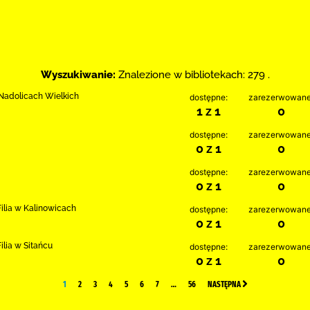
Wyszukiwanie:
Znalezione w bibliotekach: 279 .
w Nadolicach Wielkich
dostępne:
zarezerwowane
1 z 1
0
dostępne:
zarezerwowane
0 z 1
0
dostępne:
zarezerwowane
0 z 1
0
ilia w Kalinowicach
dostępne:
zarezerwowane
0 z 1
0
lia w Sitańcu
dostępne:
zarezerwowane
0 z 1
0
1
2
3
4
5
6
7
…
56
NASTĘPNA