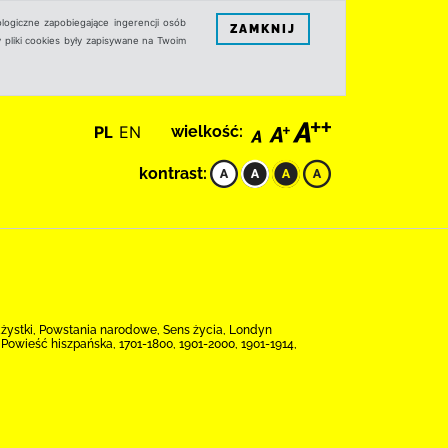
logiczne zapobiegające ingerencji osób
ZAMKNIJ
 pliki cookies były zapisywane na Twoim
PL
EN
wielkość:
kontrast:
frażystki, Powstania narodowe, Sens życia, Londyn
 Powieść hiszpańska, 1701-1800, 1901-2000, 1901-1914,