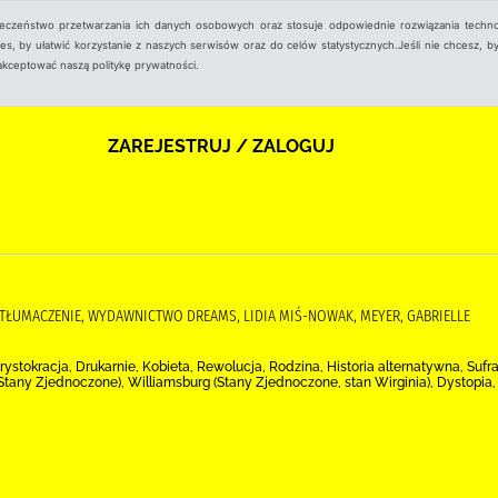
ieczeństwo przetwarzania ich danych osobowych oraz stosuje odpowiednie rozwiązania techno
, by ułatwić korzystanie z naszych serwisów oraz do celów statystycznych.Jeśli nie chcesz, by
aakceptować naszą politykę prywatności.
ZAREJESTRUJ / ZALOGUJ
A TŁUMACZENIE, WYDAWNICTWO DREAMS, LIDIA MIŚ-NOWAK, MEYER, GABRIELLE
Arystokracja, Drukarnie, Kobieta, Rewolucja, Rodzina, Historia alternatywna, Su
(Stany Zjednoczone), Williamsburg (Stany Zjednoczone, stan Wirginia), Dystopia,