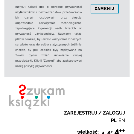
Instytut Książki dba o ochronę prywatności
ZAMKNIJ
użytkowników i bezpieczeństwo przetwarzania
ich danych osobowych oraz stosuje
odpowiednie rozwiązania technologiczne
zapobiegające ingerencji osób trzecich w
prywatność użytkowników. Używamy także
plików cookies, by ułatwić korzystanie z naszych
serwisów oraz do celów statystycznych.Jeśli nie
chcesz, by pliki cookies były zapisywane na
Twoim dysku zmień ustawienia swojej
przeglądarki. Kliknij "Zamknij" aby zaakceptować
naszą politykę prywatności.
ZAREJESTRUJ / ZALOGUJ
PL
EN
wielkość: