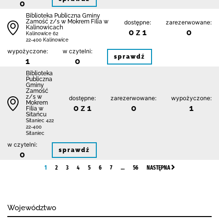
0
Biblio­teka Publiczna Gminy
Zamość z/s w Mokrem Filia w
dostępne:
zarezerwowane:
Kalinowicach
0 z 1
0
Kalinowice 62
22-400 Kalinowice
wypożyczone:
w czytelni:
sprawdź
1
0
Biblio­teka
Publiczna
Gminy
Zamość
z/s w
dostępne:
zarezerwowane:
wypożyczone:
Mokrem
0 z 1
0
1
Filia w
Sitańcu
Sitaniec 422
22-400
Sitaniec
w czytelni:
sprawdź
0
1
2
3
4
5
6
7
…
56
NASTĘPNA
Województwo