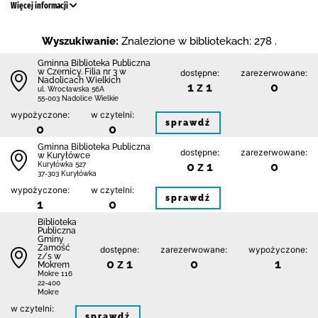
Więcej informacji
Wyszukiwanie:
Znalezione w bibliotekach: 278 .
Gminna Biblioteka Publiczna
w Czernicy. Filia nr 3 w
dostępne:
zarezerwowane:
Nadolicach Wielkich
1 z 1
0
ul. Wrocławska 56A
55-003 Nadolice Wielkie
wypożyczone:
w czytelni:
sprawdź
0
0
Gminna Biblioteka Publiczna
dostępne:
zarezerwowane:
w Kuryłówce
0 z 1
0
Kuryłówka 527
37-303 Kuryłówka
wypożyczone:
w czytelni:
sprawdź
1
0
Biblio­teka
Publiczna
Gminy
Zamość
dostępne:
zarezerwowane:
wypożyczone:
z/s w
0 z 1
0
1
Mokrem
Mokre 116
22-400
Mokre
w czytelni:
sprawdź