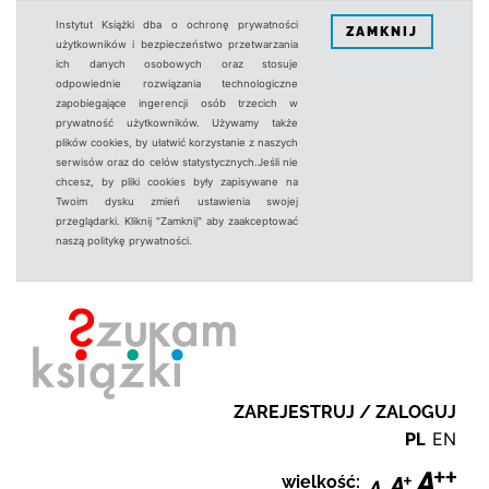
Instytut Książki dba o ochronę prywatności
ZAMKNIJ
użytkowników i bezpieczeństwo przetwarzania
ich danych osobowych oraz stosuje
odpowiednie rozwiązania technologiczne
zapobiegające ingerencji osób trzecich w
prywatność użytkowników. Używamy także
plików cookies, by ułatwić korzystanie z naszych
serwisów oraz do celów statystycznych.Jeśli nie
chcesz, by pliki cookies były zapisywane na
Twoim dysku zmień ustawienia swojej
przeglądarki. Kliknij "Zamknij" aby zaakceptować
naszą politykę prywatności.
ZAREJESTRUJ / ZALOGUJ
PL
EN
wielkość: