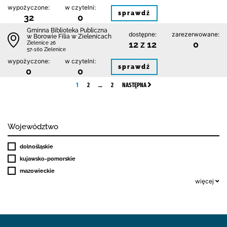
wypożyczone:
w czytelni:
sprawdź
32
0
Gminna Biblioteka Publiczna
dostępne:
zarezerwowane:
w Borowie Filia w Zielenicach
12 z 12
0
Zielenice 26
57-160 Zielenice
wypożyczone:
w czytelni:
sprawdź
0
0
1
2
…
2
NASTĘPNA
Województwo
dolnośląskie
kujawsko-pomorskie
mazowieckie
więcej