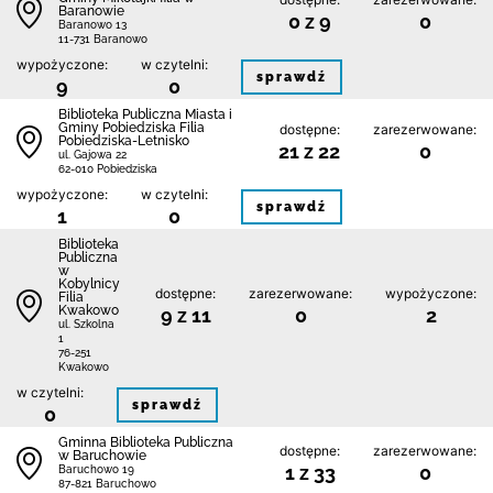
Baranowie
0 z 9
0
Baranowo 13
11-731 Baranowo
wypożyczone:
w czytelni:
sprawdź
9
0
Biblioteka Publiczna Miasta i
Gminy Pobiedziska Filia
dostępne:
zarezerwowane:
Pobiedziska-Letnisko
21 z 22
0
ul. Gajowa 22
62-010 Pobiedziska
wypożyczone:
w czytelni:
sprawdź
1
0
Biblioteka
Publiczna
w
Kobylnicy
dostępne:
zarezerwowane:
wypożyczone:
Filia
Kwakowo
9 z 11
0
2
ul. Szkolna
1
76-251
Kwakowo
w czytelni:
sprawdź
0
Gminna Biblioteka Publiczna
dostępne:
zarezerwowane:
w Baruchowie
1 z 33
0
Baruchowo 19
87-821 Baruchowo