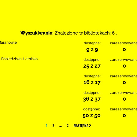
Wyszukiwanie:
Znalezione w bibliotekach: 6 .
 Baranowie
dostępne:
zarezerwowane
9 z 9
0
a Pobiedziska-Letnisko
dostępne:
zarezerwowane
25 z 27
0
dostępne:
zarezerwowane
16 z 17
0
dostępne:
zarezerwowane
36 z 37
0
dostępne:
zarezerwowane
50 z 50
0
1
2
…
2
NASTĘPNA