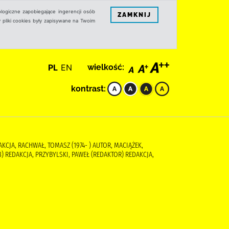
logiczne zapobiegające ingerencji osób
ZAMKNIJ
 pliki cookies były zapisywane na Twoim
PL
EN
wielkość:
kontrast:
AKCJA, RACHWAŁ, TOMASZ (1974- ) AUTOR, MACIĄŻEK,
 REDAKCJA, PRZYBYLSKI, PAWEŁ (REDAKTOR) REDAKCJA,