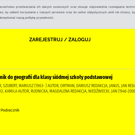
ieczeństwo przetwarzania ich danych osobowych oraz stosuje odpowiednie rozwiązania techno
, by ułatwić korzystanie z naszych serwisów oraz do celów statystycznych.Jeśli nie chcesz, by
aakceptować naszą politykę prywatności.
ZAREJESTRUJ / ZALOGUJ
nik do geografii dla klasy siódmej szkoły podstawowej
, SZUBERT, MARIUSZ (1963- ) AUTOR, ORTMAN, DARIUSZ REDAKCJA, JANUS, JAN RED
 KAMILA AUTOR, RUDNICKA, MAGDALENA REDAKCJA, NIEDŹWIECKI, JAN (1946-2008)
, Podręcznik