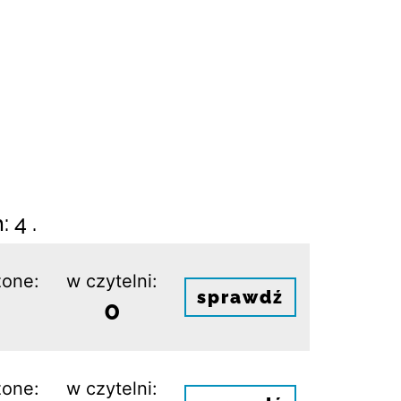
 4 .
one:
w czytelni:
sprawdź
0
one:
w czytelni: