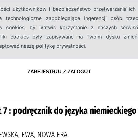
tności użytkowników i bezpieczeństwo przetwarzania ic
a technologiczne zapobiegające ingerencji osób trz
w cookies, by ułatwić korzystanie z naszych serwi
 pliki cookies były zapisywane na Twoim dysku zmień
kceptować naszą politykę prywatności.
ZAREJESTRUJ / ZALOGUJ
t 7 : podręcznik do języka niemieckiego
EWSKA, EWA, NOWA ERA