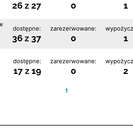
26 z 27
0
1
w
dostępne:
zarezerwowane:
wypożycz
36 z 37
0
1
dostępne:
zarezerwowane:
wypożycz
17 z 19
0
2
1