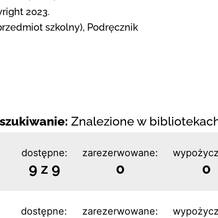
right 2023.
przedmiot szkolny), Podręcznik
szukiwanie:
Znalezione w bibliotekach:
dostępne:
zarezerwowane:
wypożycz
9 z 9
0
0
dostępne:
zarezerwowane:
wypożycz