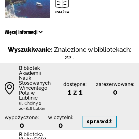
Więcej informacji
Wyszukiwanie:
Znalezione w bibliotekach:
22 .
Bibliotek
Akademii
Nauk
Stosowanych
dostępne:
zarezerwowane:
Wincentego
1 z 1
0
Pola w
Lublinie
ul. Choiny 2
20-816 Lublin
wypożyczone:
w czytelni:
sprawdź
0
0
Biblioteka