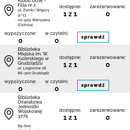
Klubu DGW -
Filia nr 2
dostępne:
zarezerwowane:
ul. Żwirki i Wigury
1 z 1
0
9/13
00-909 Warszawa
(Ochota)
wypożyczone:
w czytelni:
sprawdź
0
0
Biblioteka
Miejska im. W.
dostępne:
zarezerwowane:
Kulerskiego w
Grudziądzu
1 z 1
0
ul. Legionów 28
86-300 Grudziądz
wypożyczone:
w czytelni:
sprawdź
0
0
Biblioteka
Oświatowa
Jednostki
dostępne:
zarezerwowane:
Wojskowej
3775
1 z 1
0
89-600