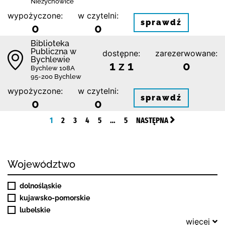
Nieżychowice
wypożyczone:
w czytelni:
sprawdź
0
0
Biblioteka
Publiczna w
dostępne:
zarezerwowane:
Bychlewie
1 z 1
0
Bychlew 108A
95-200 Bychlew
wypożyczone:
w czytelni:
sprawdź
0
0
1
2
3
4
5
…
5
NASTĘPNA
Województwo
dolnośląskie
kujawsko-pomorskie
lubelskie
więcej