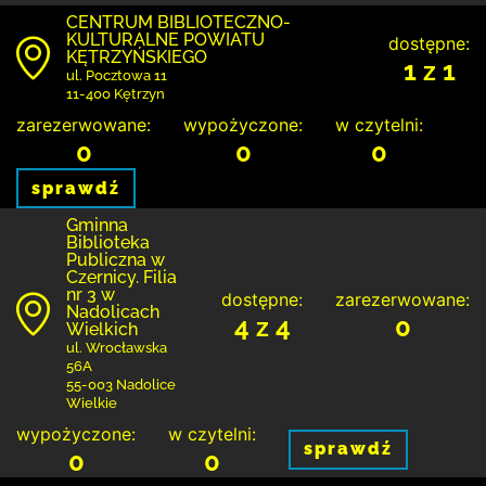
CENTRUM BIBLIOTECZNO-
KULTURALNE POWIATU
dostępne:
KĘTRZYŃSKIEGO
1 z 1
ul. Pocztowa 11
11-400 Kętrzyn
zarezerwowane:
wypożyczone:
w czytelni:
0
0
0
sprawdź
Gminna
Biblioteka
Publiczna w
Czernicy. Filia
nr 3 w
dostępne:
zarezerwowane:
Nadolicach
4 z 4
0
Wielkich
ul. Wrocławska
56A
55-003 Nadolice
Wielkie
wypożyczone:
w czytelni:
sprawdź
0
0