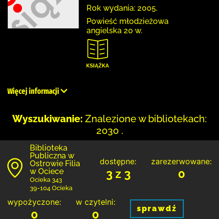
Rok wydania: 2005.
Powieść młodzieżowa
angielska 20 w.
Więcej informacji
Wyszukiwanie:
Znalezione w bibliotekach:
2030 .
Biblioteka
Publiczna w
dostępne:
zarezerwowane:
Ostrowie Filia
w Ociece
3 z 3
0
Ocieka 343
39-104 Ocieka
wypożyczone:
w czytelni:
sprawdź
0
0