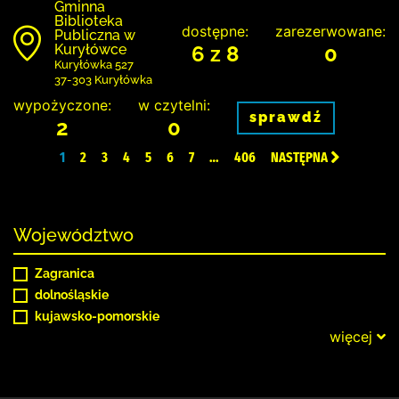
Gminna
Biblioteka
dostępne:
zarezerwowane:
Publiczna w
Kuryłówce
6 z 8
0
Kuryłówka 527
37-303 Kuryłówka
wypożyczone:
w czytelni:
sprawdź
2
0
1
2
3
4
5
6
7
…
406
NASTĘPNA
Województwo
Zagranica
dolnośląskie
kujawsko-pomorskie
więcej