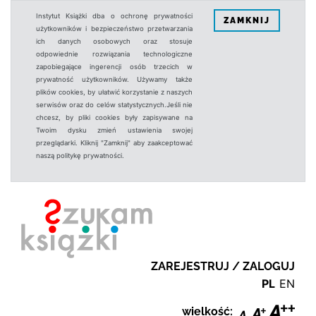
Instytut Książki dba o ochronę prywatności
ZAMKNIJ
użytkowników i bezpieczeństwo przetwarzania
ich danych osobowych oraz stosuje
odpowiednie rozwiązania technologiczne
zapobiegające ingerencji osób trzecich w
prywatność użytkowników. Używamy także
plików cookies, by ułatwić korzystanie z naszych
serwisów oraz do celów statystycznych.Jeśli nie
chcesz, by pliki cookies były zapisywane na
Twoim dysku zmień ustawienia swojej
przeglądarki. Kliknij "Zamknij" aby zaakceptować
naszą politykę prywatności.
ZAREJESTRUJ / ZALOGUJ
PL
EN
wielkość: