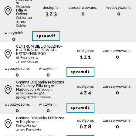
w
Ostrowie
dostępne:
zarezerwowane:
wypożyczone:
Filia w
3 z 3
0
0
Ociece
Ocieka 343
39-104
Ocieka
w czytelni:
sprawdź
0
CENTRUM BIBLIOTECZNO-
KULTURALNE POWIATU
dostępne:
zarezerwowane:
KĘTRZYŃSKIEGO
1 z 1
0
ul. Pocztowa 11
11-400 Kętrzyn
wypożyczone:
w czytelni:
sprawdź
0
0
Gminna Biblioteka Publiczna
w Czernicy. Filia nr 3 w
dostępne:
zarezerwowane:
Nadolicach Wielkich
4 z 4
0
ul. Wrocławska 56A
55-003 Nadolice Wielkie
wypożyczone:
w czytelni:
sprawdź
0
0
Gminna Biblioteka Publiczna
dostępne:
zarezerwowane:
w Kuryłówce
6 z 8
0
Kuryłówka 527
37-303 Kuryłówka