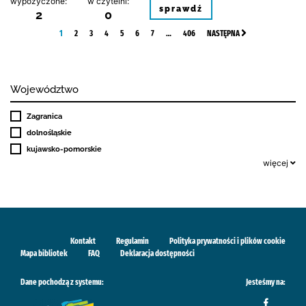
wypożyczone:
w czytelni:
sprawdź
2
0
1
2
3
4
5
6
7
…
406
NASTĘPNA
Województwo
Zagranica
dolnośląskie
kujawsko-pomorskie
więcej
Kontakt
Regulamin
Polityka prywatności i plików cookie
Mapa bibliotek
FAQ
Deklaracja dostępności
Dane pochodzą z systemu:
Jesteśmy na: