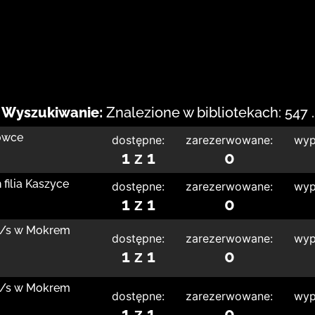
Wyszukiwanie:
Znalezione w bibliotekach: 547 .
łówce
dostępne:
zarezerwowane:
wyp
1 z 1
0
filia Kaszyce
dostępne:
zarezerwowane:
wyp
1 z 1
0
 z/s w Mokrem
dostępne:
zarezerwowane:
wyp
1 z 1
0
 z/s w Mokrem
dostępne:
zarezerwowane:
wyp
1 z 1
0