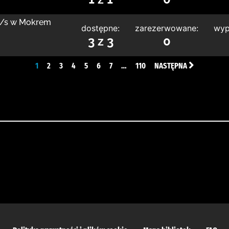
 z/s w Mokrem
dostępne:
zarezerwowane:
wyp
3 z 3
0
1
2
3
4
5
6
7
…
110
NASTĘPNA