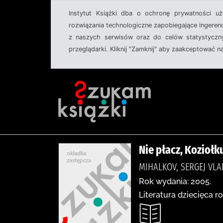
Instytut Książki dba o ochronę prywatności u
rozwiązania technologiczne zapobiegające ingeren
z naszych serwisów oraz do celów statystyczny
przeglądarki. Kliknij "Zamknij" aby zaakceptować n
Nie płacz, Koziołk
MIHALKOV, SERGEJ VLA
Rok wydania: 2005.
Literatura dziecięca r