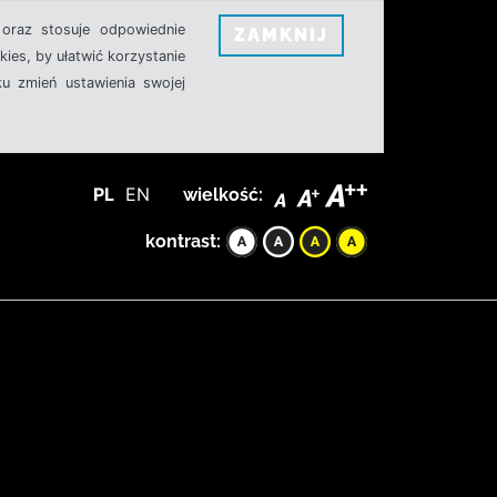
oraz stosuje odpowiednie
ZAMKNIJ
ies, by ułatwić korzystanie
u zmień ustawienia swojej
PL
EN
wielkość:
kontrast: