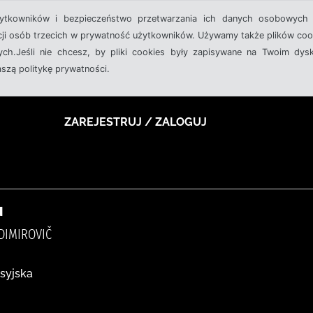
żytkowników i bezpieczeństwo przetwarzania ich danych osobowych 
cji osób trzecich w prywatność użytkowników. Używamy także plików cook
ch.Jeśli nie chcesz, by pliki cookies były zapisywane na Twoim dysk
aszą politykę prywatności.
ZAREJESTRUJ / ZALOGUJ
u
DIMIROVIČ
osyjska