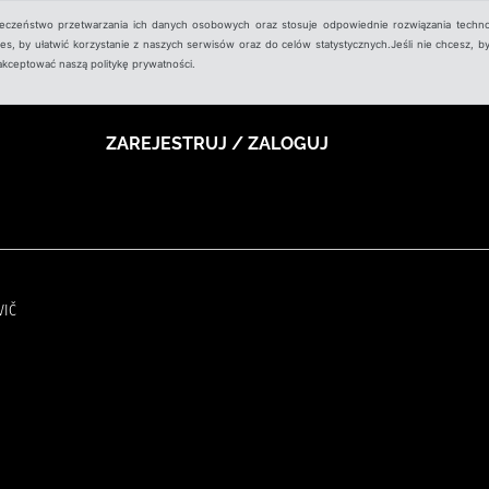
ieczeństwo przetwarzania ich danych osobowych oraz stosuje odpowiednie rozwiązania techno
, by ułatwić korzystanie z naszych serwisów oraz do celów statystycznych.Jeśli nie chcesz, by
aakceptować naszą politykę prywatności.
ZAREJESTRUJ / ZALOGUJ
VIČ