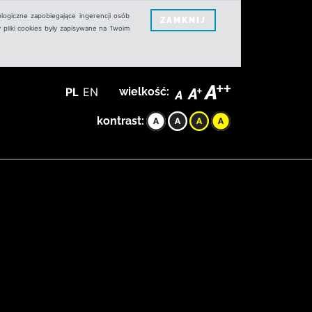
logiczne zapobiegające ingerencji osób
ZAMKNIJ
 pliki cookies były zapisywane na Twoim
PL
EN
wielkość:
kontrast: