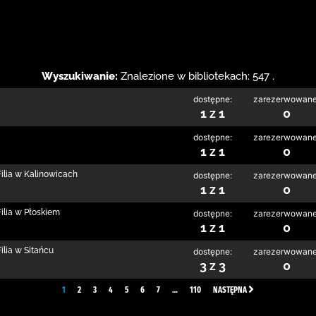
Wyszukiwanie:
Znalezione w bibliotekach: 547 .
dostępne:
zarezerwowane
1 z 1
0
dostępne:
zarezerwowane
1 z 1
0
ilia w Kalinowicach
dostępne:
zarezerwowane
1 z 1
0
ilia w Płoskiem
dostępne:
zarezerwowane
1 z 1
0
lia w Sitańcu
dostępne:
zarezerwowane
3 z 3
0
1
2
3
4
5
6
7
…
110
NASTĘPNA