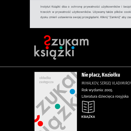
Instytut Książki dba o ochronę prywatności użytkowników i bezp
trzecich w prywatność użytkowników. Używamy także plików cookies
dysku zmień ustawienia swojej przeglądarki. Kliknij "Zamknij" aby z
Nie płacz, Koziołku
MIHALKOV, SERGEJ VLADIMIRO
Rok wydania: 2005.
Literatura dziecięca rosyjska