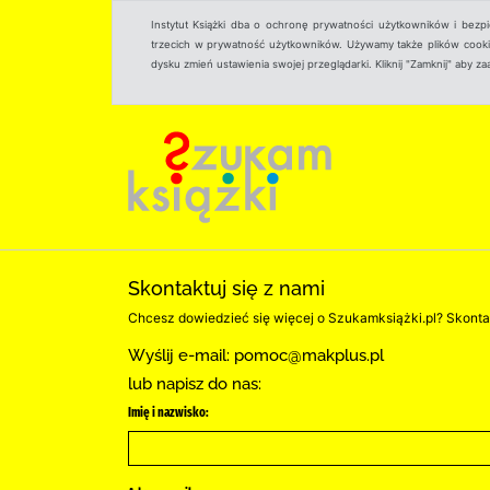
Instytut Książki dba o ochronę prywatności użytkowników i bezp
trzecich w prywatność użytkowników. Używamy także plików cookies
dysku zmień ustawienia swojej przeglądarki. Kliknij "Zamknij" aby z
Skontaktuj się z nami
Chcesz dowiedzieć się więcej o Szukamksiążki.pl? Skontak
Wyślij e-mail:
pomoc@makplus.pl
lub napisz do nas:
Imię i nazwisko: