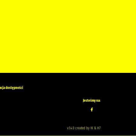
acja dostępności
Jesteśmy na:
v.1.4.0 created by IK & H7