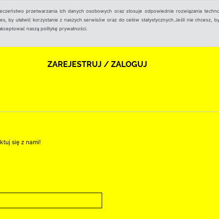
ieczeństwo przetwarzania ich danych osobowych oraz stosuje odpowiednie rozwiązania techno
, by ułatwić korzystanie z naszych serwisów oraz do celów statystycznych.Jeśli nie chcesz, by
aakceptować naszą politykę prywatności.
ZAREJESTRUJ / ZALOGUJ
tuj się z nami!