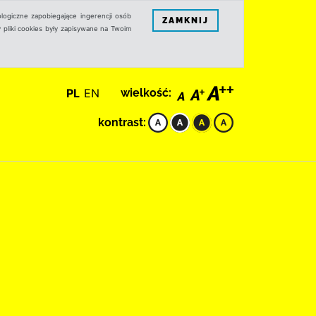
logiczne zapobiegające ingerencji osób
ZAMKNIJ
 pliki cookies były zapisywane na Twoim
PL
EN
wielkość:
kontrast: