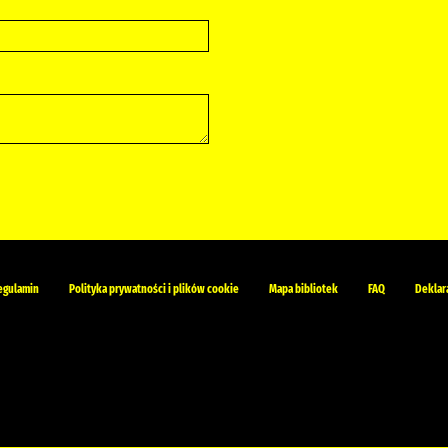
egulamin
Polityka prywatności i plików cookie
Mapa bibliotek
FAQ
Deklar