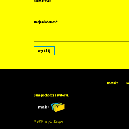
Adres e-mail:
Twoja wiadomość:
wyślij
Kontakt
R
Dane pochodzą z systemu:
© 2019 Instytut Książki